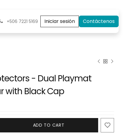
Iniciar sesión
Contáctenos
+506 7221 5169
otectors - Dual Playmat
r with Black Cap
ADD TO CART