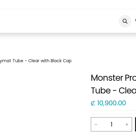
obre nosotros
aymat Tube - Clear with Black Cap
Monster Pr
Tube - Clea
₡
10,900.00