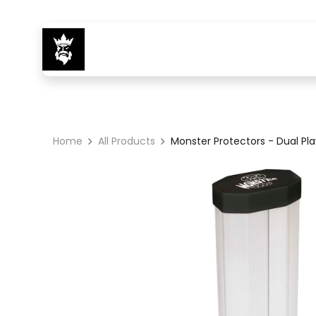
Inicio
Tienda
Eventos
Noticias
S
Home
All Products
Monster Protectors - Dual Pl